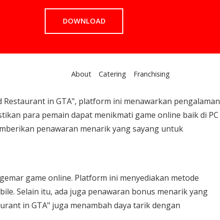
DOWNLOAD
About
Catering
Franchising
d Restaurant in GTA", platform ini menawarkan pengalaman
ikan para pemain dapat menikmati game online baik di PC
, memberikan penawaran menarik yang sayang untuk
gemar game online. Platform ini menyediakan metode
. Selain itu, ada juga penawaran bonus menarik yang
aurant in GTA" juga menambah daya tarik dengan