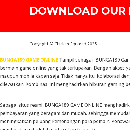
DOWNLOAD OUR
Copyright © Chicken Squared 2025
BUNGA189 GAME ONLINE
Tampil sebagai "BUNGA189 Game 
bermain game online yang tak terlupakan. Dengan akses 
maupun mobile kapan saja. Tidak hanya itu, kolaborasi de
dilewatkan. Kombinasi ini menghadirkan hiburan gaming ber
Sebagai situs resmi, BUNGA189 GAME ONLINE menghadirkan
pembayaran yang beragam dan mudah, sehingga memudahka
meningkatkan peluang kemenangan para pemain. Penawaran 
memberikan nilai lebih pada setiap transaksi.